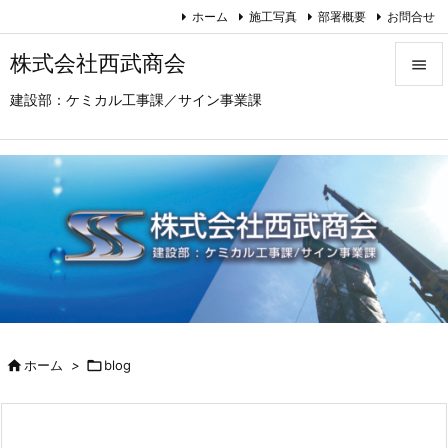
ホーム
施工写真
部署概要
お問合せ
株式会社西武商会

建設部：ケミカル工事課／サイン事業課

メニュ

サイド

前へ

次へ

検索

ホーム
>

blog