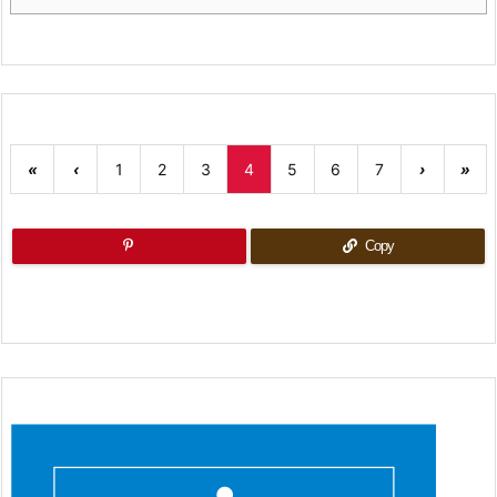
«
‹
1
2
3
4
5
6
7
›
»
Copy