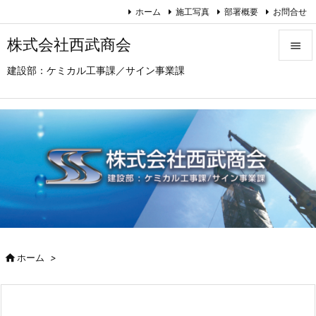
ホーム
施工写真
部署概要
お問合せ
株式会社西武商会

建設部：ケミカル工事課／サイン事業課

メニュ

サイド

前へ

次へ

検索

ホーム
>